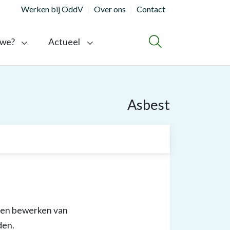
Werken bij OddV
Over ons
Contact
 we?
Actueel
ZOEKEN
Asbest
 en bewerken van
den.