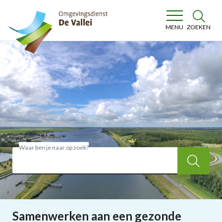
Omgevingsdienst De Vallei
ZOEKEN
MENU
Waar ben je naar op zoek?
Zoe
Samenwerken aan een gezonde