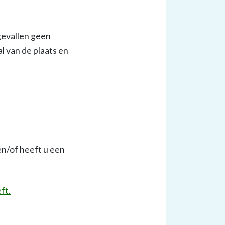
 gevallen geen
 van de plaats en
n/of heeft u een
ft.