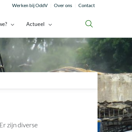
Werken bij OddV
Over ons
Contact
we?
Actueel
ZOEKEN
r zijn diverse