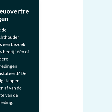
ieuovertre
gen
 de
chthouder
ns een bezoek
w bedrijf één of
dere
redingen
stateerd? De
lgstappen
n af van de
te van de
reding.