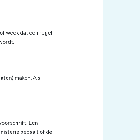
 of week dat een regel
 wordt.
laten) maken. Als
voorschrift. Een
isterie bepaalt of de