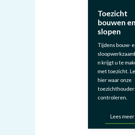
Toezicht
bouwen e
slopen
Tijdens bouw- 
sloopwerkzaam
n krijgt u te ma
met toezicht. L
hier waar onze
toezichthouder
controleren.
Lees meer