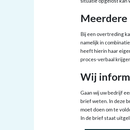
situatie opgelost kan
Meerdere m
Bij een overtreding k
namelijk in combinat
heeft hierin haar eig
proces-verbaal krijge
Wij inform
Gaan wij uw bedrijf een
brief weten. In deze b
moet doen om te vold
In de brief staat uitg