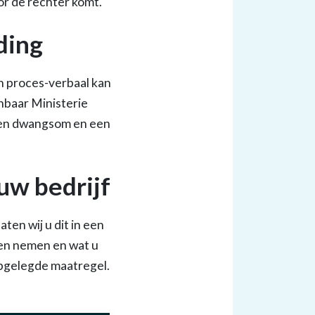
or de rechter komt.
ding
n proces-verbaal kan
nbaar Ministerie
 een dwangsom en een
uw bedrijf
aten wij u dit in een
llen nemen en wat u
pgelegde maatregel.