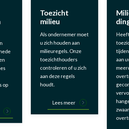
Toezicht
Mil
n
milieu
din
Als ondernemer moet
Heeft
u zich houden aan
toezi
en
milieuregels. Onze
tijde
hede
toezichthouders
aan u
ken
controleren of u zich
meer
ees
aan deze regels
overt
houdt.
gecon
s op
vervo
hange
Lees meer
zwaar
overt