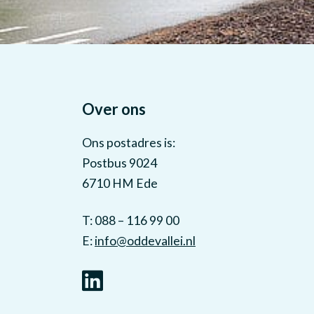
Over ons
Ons postadres is:
Postbus 9024
6710 HM Ede
T: 088 – 116 99 00
E:
info@oddevallei.nl