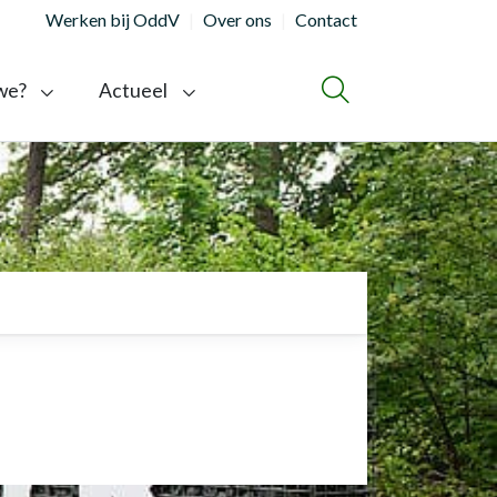
Werken bij OddV
Over ons
Contact
we?
Actueel
ZOEKEN