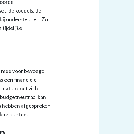
woorde
et, de koepels, de
rbij ondersteunen. Zo
tijdelijke
ch mee voor bevoegd
s een financiële
gsdatum met zich
 budgetneutraal kan
ers hebben afgesproken
e knelpunten.
en