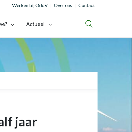
Werken bij OddV
Over ons
Contact
we?
Actueel
ZOEKEN
lf jaar