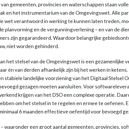
s van gemeenten, provincies en waterschappen staan volle
 en het instrumentarium van de Omgevingswet. Alle part
de wet verantwoord in werking te kunnen laten treden, moe
de planvorming en de vergunningverlening – en van de die
ers zijn gegarandeerd. Waardoor belangrijke gebiedsont
, niet worden gehinderd.
an het stelsel van de Omgevingswet is een gezamenlijke v
aar én van derden afhankelijk zijn bij het werken in ketens
en stabiele landelijke voorziening van het Digitaal Stelse
p bevoegd gezagen moeten aansluiten. Voor softwarelever
l werkend krijgen van het DSO een complexe operatie. Da
ebben om het stelsel in te regelen en ermee te oefenen. E
 minimaal 6 maanden effectieve oefentijd voor bevoegd g
n – waaronder een groot aantal gemeenten, provincies, so