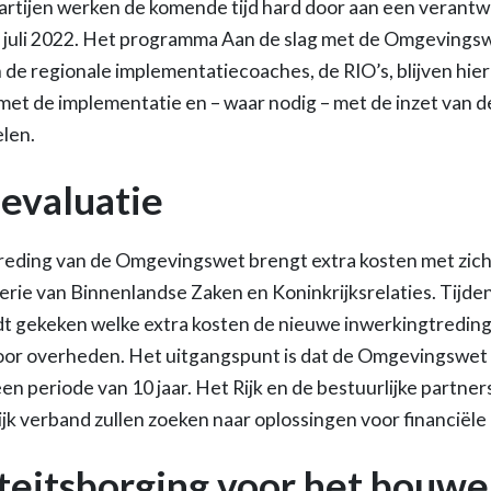
tijen werken de komende tijd hard door aan een verant
 juli 2022. Het programma Aan de slag met de Omgevingsw
 de regionale implementatiecoaches, de RIO’s, blijven hie
et de implementatie en – waar nodig – met de inzet van de 
len.
 evaluatie
treding van de Omgevingswet brengt extra kosten met zi
erie van Binnenlandse Zaken en Koninkrijksrelaties. Tijden
dt gekeken welke extra kosten de nieuwe inwerkingtredin
or overheden. Het uitgangspunt is dat de Omgevingswet
en periode van 10 jaar. Het Rijk en de bestuurlijke partn
rlijk verband zullen zoeken naar oplossingen voor financiël
teitsborging voor het bouw