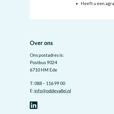
Heeft u een agra
Over ons
Ons postadres is:
Postbus 9024
6710 HM Ede
T: 088 – 116 99 00
E:
info@oddevallei.nl