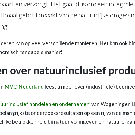
 spaart en verzorgt. Het gaat dus om een integrale
timaal gebruikmaakt van de natuurlijke omgeving
ing.
ceren kan op veel verschillende manieren. Het kan ook bi
onomisch rendabele manier!
 over natuurinclusief prod
an
MVO Nederland
leest u meer over (industriële) bedrijv
uurinclusief handelen en ondernemen’
van Wageningen Un
belangrijkste onderzoeksresultaten op een rij van de man
ijke betrokkenheid bij natuur vormgeven en natuurorgani