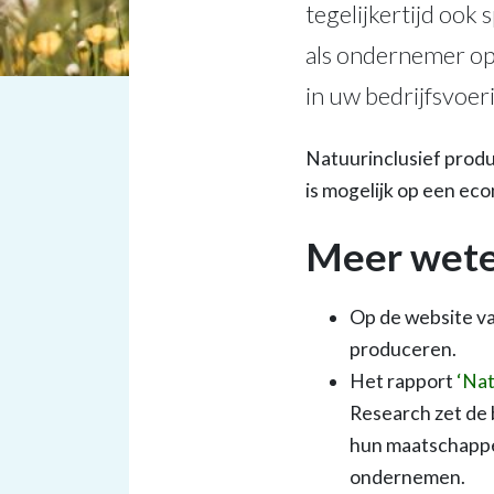
tegelijkertijd ook
als ondernemer op
in uw bedrijfsvoer
Natuurinclusief produ
is mogelijk op een ec
Meer weten
Op de website v
produceren.
Het rapport
‘Nat
Research zet de 
hun maatschappel
ondernemen.