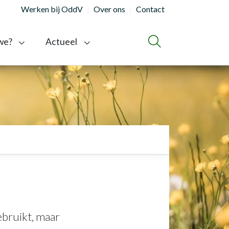
Werken bij OddV
Over ons
Contact
we?
Actueel
ZOEKEN
ebruikt, maar