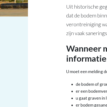
Uit historische ge
dat de bodem binne
verontreiniging wa
zijn vaak sanering
Wanneer m
informatie
U moet een melding do
de bodem of gron
er een bodemver
u gaat graven in
er bodem gesan