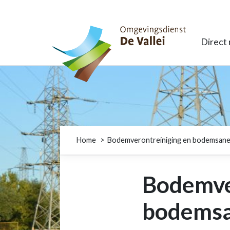
Omgevingsdienst De Vallei
Direct
Home
Bodemverontreiniging en bodemsane
Bodemve
bodemsa