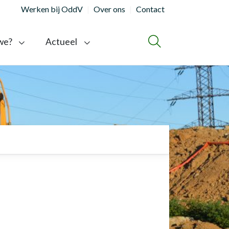
Werken bij OddV
Over ons
Contact
we?
Actueel
ZOEKEN