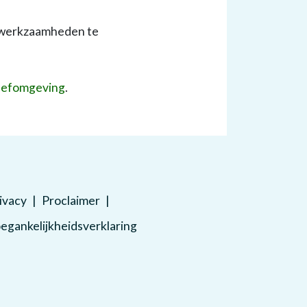
de werkzaamheden te
eefomgeving
.
ivacy
Proclaimer
egankelijkheidsverklaring