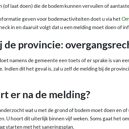
n (of laat doen) die de bodem kunnen vervuilen of aantast
nformatie geven voor bodemactiviteiten doet u via het
Om
heck in en daaruit volgt dat u een melding moet doen of i
j de provincie: overgangsrec
oet namens de gemeente een toets of er sprake is van ee
 Indien dit het geval is, zal u zelf de melding bij de provi
t er na de melding?
onderzocht wat u met de grond of bodem moet doen en of 
 U hoort dit uiterlijk binnen vijf weken. Soms gaat het o
ag starten met het saneringsplan.