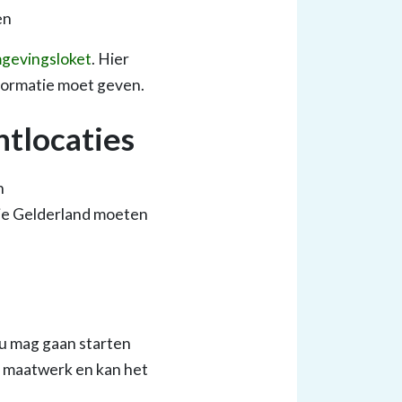
en
gevingsloket
. Hier
nformatie moet geven.
htlocaties
n
ncie Gelderland moeten
u mag gaan starten
m maatwerk en kan het